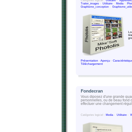
Catégories logiciel :
Utilitaire
-
Apprendre
Traiter_images
-
Utilitaire
-
Media
-
Pho
Graphisme_conception
-
Graphisme_utile
Log
ti
gr
Présentation
-
Aperçu
-
Caractéristiq
Téléchargement
Fondecran
Vous diposez d'une grande quan
personnelles, ou de beau fond 
effectuer une changement régul
Catégories logiciel :
Media
-
Utilitaire
-
W