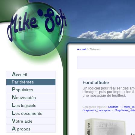
Accueil
> Thèmes
A
ccueil
Par thèmes
Fond'affiche
P
Un logiciel pour réaliser des aff
opulaires
d'images, puis par impression à
une mosaïque de feuilles).
N
ouveautés
L
es logiciels
Catégories logiciel :
Utilitaire
-
Traiter_i
Graphisme_conception
-
Graphisme_utile
L
es documents
V
otre aide
A
propos
Lo