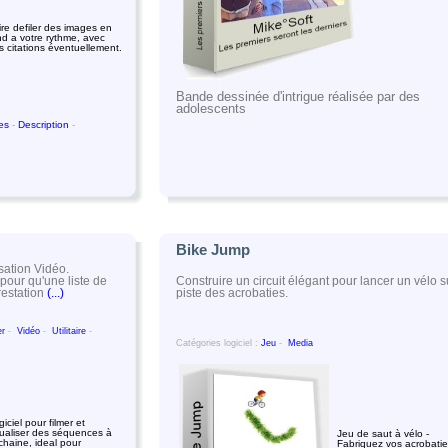
ire defiler des images en
nd a votre rythme, avec
s citations éventuellement.
Bande dessinée d'intrigue réalisée par des
adolescents
ues
-
Description
-
Bike Jump
isation Vidéo.
Construire un circuit élégant pour lancer un vélo s
pour qu'une liste de
piste des acrobaties.
restation
(...)
er
-
Vidéo
-
Utilitaire
-
Catégories logiciel :
Jeu
-
Media
iciel pour filmer et
sualiser des séquences à
Jeu de saut à vélo -
 chaine, ideal pour
Fabriquez vos acrobati