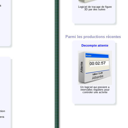
t
Logiciel de tracage de figure
3D par des suites
Parmi les productions récentes
Decompte attente
Un logiciel qui previent a
intervalles reguliers pour
controler une activite
tion
vera