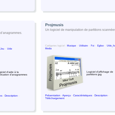
Projmusis
Un logiciel de manipulation de partitions scannée
on d’anagrammes.
Catégories logiciel :
Musique
-
Utilitaire
-
Foi
-
Eglise
-
Utile_fo
Media
-
Jeu
-
Utile
Logiciel d'affichage de
iciel d'aide à la
partitions jpg
brication d'anagrammes
Présentation
-
Aperçu
-
Caractéristiques
-
Description
-
ues
-
Description
-
Téléchargement