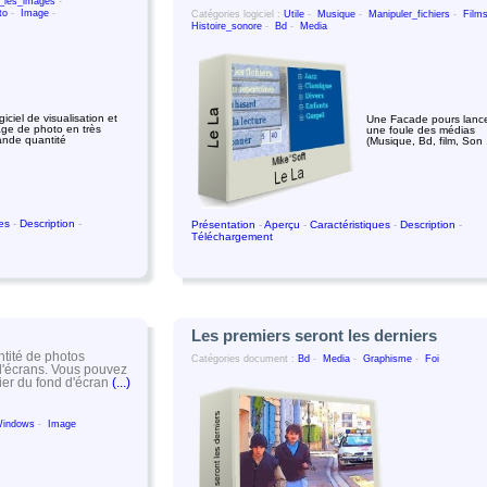
_les_images
-
to
-
Image
-
Catégories logiciel :
Utile
-
Musique
-
Manipuler_fichiers
-
Film
Histoire_sonore
-
Bd
-
Media
iciel de visualisation et
Une Facade pours lanc
rage de photo en très
une foule des médias
ande quantité
(Musique, Bd, film, Son .
ues
-
Description
-
Présentation
-
Aperçu
-
Caractéristiques
-
Description
-
Téléchargement
Les premiers seront les derniers
tité de photos
Catégories document :
Bd
-
Media
-
Graphisme
-
Foi
d'écrans. Vous pouvez
ier du fond d'écran
(...)
indows
-
Image