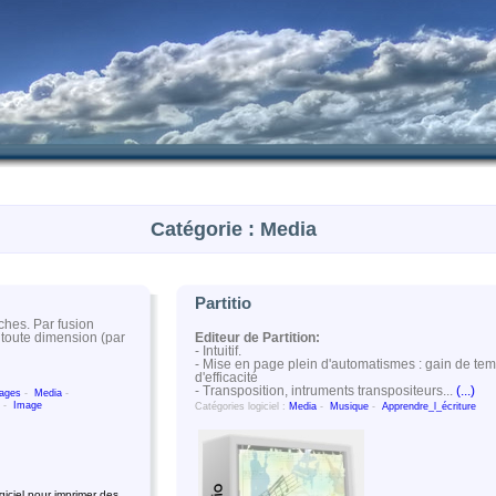
Catégorie : Media
Partitio
iches. Par fusion
Editeur de Partition:
 toute dimension (par
- Intuitif.
- Mise en page plein d'automatismes : gain de tem
d'efficacité
- Transposition, intruments transpositeurs...
(...)
mages
-
Media
-
-
Image
Catégories logiciel :
Media
-
Musique
-
Apprendre_l_écriture
giciel pour imprimer des