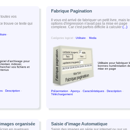
Fabrique Pagination
 toutes vos
Il vous est arrivé de fabriquer un petit livre, mais l
options d'impression n'avait pas la mise en page
e trouve ce texte qui
complexe. Car c'est parfois difficile à calculer
(...)
litaire
-
Catégories logiciel :
Utilitaire
-
Media
giciel d'archivage pour
Utilitaire pour fabriquer 
moriser, indexer,
bonnes numérotation d
chercher vos fichiers et
mise en page
ntenus
ues
-
Description
-
Présentation
-
Aperçu
-
Caractéristiques
-
Description
-
Téléchargement
'images organisée
Saisie d'image Automatique
'écran en quelques
Saisir des images en série sur internet ou sur un