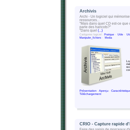
Archivis
Archi - Un logiciel qui mémorise
ressources...
"Mais dans quel CD est-ce que c
parle des haricots?"
"Dans quel
(...)
Catégories logiciel :
Pratique
-
Utile
-
Uti
Manipuler_fichiers
-
Media
Lo
mé
re
co
Présentation
-
Aperçu
-
Caractéristiq
Téléchargement
CRIO - Capture rapide d
Faire des saisis de morceaux d