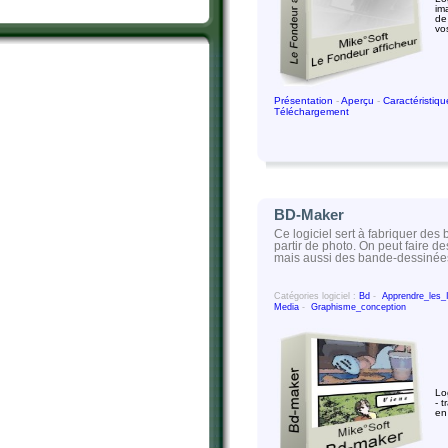
im
de 
vo
Présentation
-
Aperçu
-
Caractéristiq
Téléchargement
BD-Maker
Ce logiciel sert à fabriquer de
partir de photo. On peut faire 
mais aussi des bande-dessinée
Catégories logiciel :
Bd
-
Apprendre_les
Media
-
Graphisme_conception
Lo
- 
en