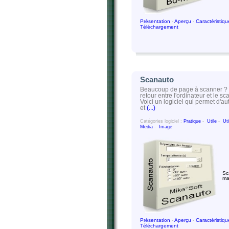
Présentation
-
Aperçu
-
Caractéristiq
Téléchargement
Scanauto
Beaucoup de page à scanner ? C'
retour entre l'ordinateur et le sc
Voici un logiciel qui permet d'a
et
(...)
Catégories logiciel :
Pratique
-
Utile
-
Ut
Media
-
Image
Sc
ma
Présentation
-
Aperçu
-
Caractéristiq
Téléchargement