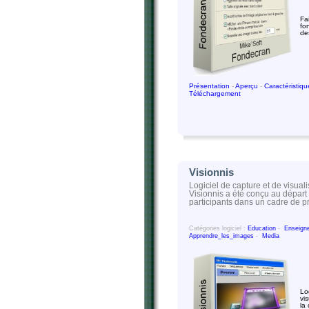
Fa
fo
de
Présentation
-
Aperçu
-
Caractéristiq
Téléchargement
Visionnis
Logiciel de capture et de visual
Visionnis a été conçu au départ 
participants dans un cadre de p
Catégories logiciel :
Education
-
Enseign
Apprendre_les_images
-
Media
Log
vi
la