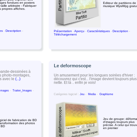
ages fondues en posters
Editeur de partitions de
taille arbitraire - Fabriquer
musique WysiWyg gratui
s propres affiches.
ues
-
Description
-
Présentation
-
Aperçu
-
Caractéristiques
-
Description
-
Téléchargement
Le deformoscope
s bande-dessinées à
Un amusement pour les longues soirées d'hiver :
des photo-montages,
découvrez qui c'est... l'image devient toujours plus
s avec le
(...)
nette. Et là .. enfin je vois!
_Images
-
Traiter_Images
-
Catégories logiciel :
Jeu
-
Media
-
Graphisme
Jeu de groupe: déforma
giciel de fabrication de BD
d'images toujours plus
transformation des photos
précise. A celui qui trou
 BD
en premier