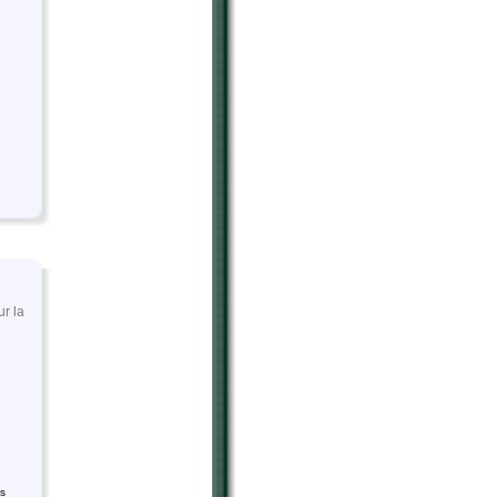
ur la
es