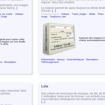
logiciel. Voici une solution.
eignements, ces images
Le logiciel permet de saisir toujours la même fenê
 pour faire
(...)
d'écran,
(...)
er_les_maths
-
Utilitaire
-
Catégories logiciel :
Utilitaire
-
Traiter_images
-
Media
-
Photo
-
Image
-
Image
-
Graphisme_utile
Capturer des images à 
iciel pour copier coller
chaine automatiquemen
s images sur une feuille
 3 clicks
Présentation
-
Aperçu
-
Caractéristiques
-
Description
-
ues
-
Description
-
Téléchargement
Lela
uler, retoucher, faire
Des miliers de morceaux de musique, de Bd, de fil
s photos.
L'ordinateur rame pour les trouver. Les enfants (o
nous-mêmes) mélangeons les dossiers par mépri
(...)