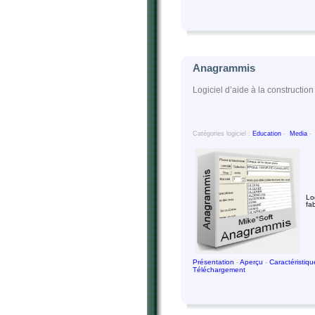
Anagrammis
Logiciel d’aide à la constructi
Catégories logiciel :
Education
-
Media
Log
fa
Présentation
-
Aperçu
-
Caractéristiq
Téléchargement