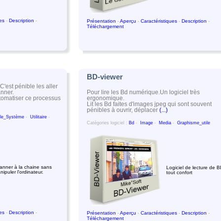
ues
-
Description
-
Présentation
-
Aperçu
-
Caractéristiques
-
Description
-
Téléchargement
BD-viewer
est pénible les aller
Pour lire les Bd numérique.Un logiciel très
anner.
ergonomique.
utomatiser ce processus
Lit les Bd faites d'images jpeg qui sont souvent
pénibles à ouvrir, déplacer
(...)
ile_Système
-
Utilitaire
-
Catégories logiciel :
Bd
-
Image
-
Media
-
Graphisme_utile
anner à la chaine sans
Logiciel de lecture de 
nipuler l'ordinateur.
tout confort
ues
-
Description
-
Présentation
-
Aperçu
-
Caractéristiques
-
Description
-
Téléchargement