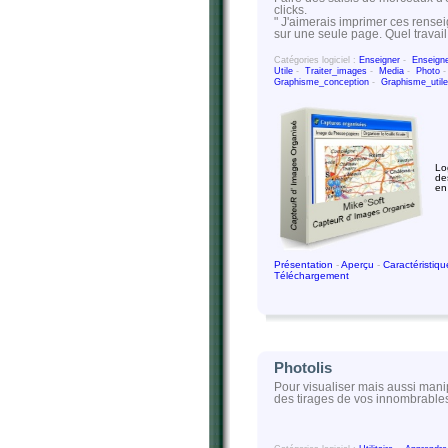
clicks.
" J'aimerais imprimer ces rens
sur une seule page. Quel travail
Catégories logiciel :
Enseigner
-
Enseign
Utile
-
Traiter_images
-
Media
-
Photo
Graphisme_conception
-
Graphisme_utile
Log
de
en
Présentation
-
Aperçu
-
Caractéristiq
Téléchargement
Photolis
Pour visualiser mais aussi manip
des tirages de vos innombrable