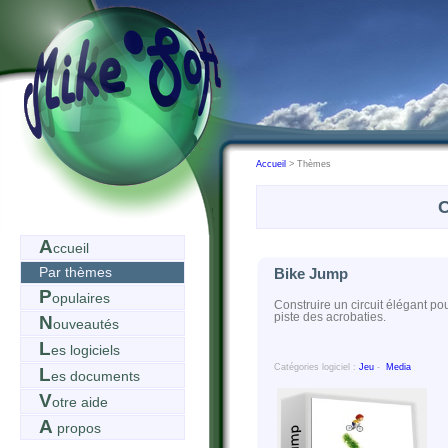
Accueil
> Thèmes
C
A
ccueil
Par thèmes
Bike Jump
P
opulaires
Construire un circuit élégant pou
piste des acrobaties.
N
ouveautés
L
es logiciels
Catégories logiciel :
Jeu
-
Media
L
es documents
V
otre aide
A
propos