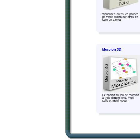
Visualiser toutes les polices
de votre ordinateur et/ou en
faire un carnet
Morpion 3D
Extension du jeu de morpion
à trois dimensions, multi-
taille et multi-joueur.