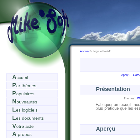
Accueil
> Logiciel Poli-C
Aperçu
-
Carac
A
ccueil
P
ar thèmes
Présentation
P
opulaires
Thèmes :
W
N
ouveautés
Fabriquer un recueil modu
plus pratique que les es
L
es logiciels
L
es documents
V
otre aide
Aperçu
A
propos