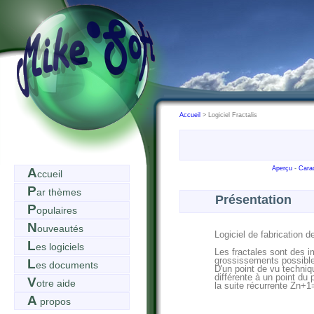
Accueil
> Logiciel Fractalis
Aperçu
-
Carac
A
ccueil
P
ar thèmes
Présentation
P
opulaires
N
ouveautés
Logiciel de fabrication d
L
es logiciels
Les fractales sont des 
grossissements possible
L
es documents
D'un point de vu techniq
différente à un point du
V
otre aide
la suite récurrente Zn+
A
propos