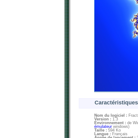
Caractéristiques
Nom du logiciel :
Fract
Version :
1.3
Environnement :
de Win
émulateur
windows)
Taille :
594 Ko
Langue :
Français
Année de lancement :